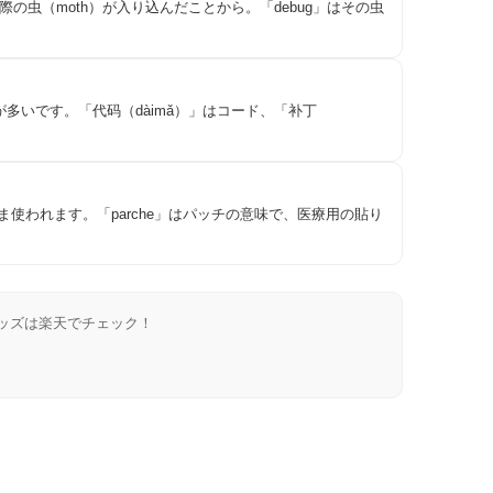
際の虫（moth）が入り込んだことから。「debug」はその虫
とが多いです。「代码（dàimǎ）」はコード、「补丁
のまま使われます。「parche」はパッチの意味で、医療用の貼り
グッズは楽天でチェック！