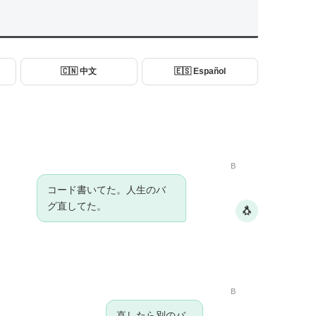
🇨🇳 中文
🇪🇸 Español
B
コード書いてた。人生のバ
グ直してた。
🐧
B
直したら別のバ