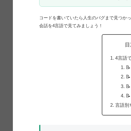
コードを書いていたら人生のバグまで見つか
会話を4言語で見てみましょう！
目
4言語

📝

📝
言語別