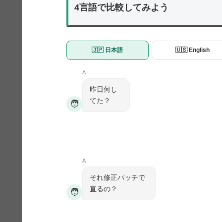
4言語で比較してみよう
🇯🇵 日本語
🇺🇸 English
A
昨日何し
てた？
🧑
A
それ修正パッチで
直るの？
🧑