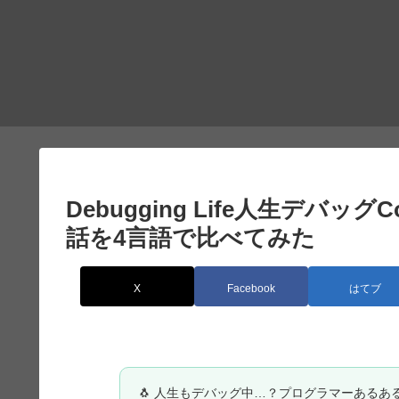
Debugging Life人生デバッグConv
話を4言語で比べてみた
X
Facebook
はてブ
🐧 人生もデバッグ中…？プログラマーあるあ