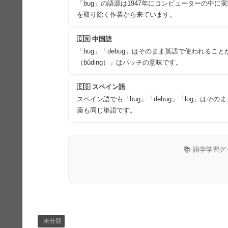
「bug」の語源は1947年にコンピューターの中に実
を取り除く作業から来ています。
🇨🇳 中国語
「bug」「debug」はそのまま英語で使われるこ
（bǔding）」はパッチの意味です。
🇪🇸 スペイン語
スペイン語でも「bug」「debug」「log」はそ
薬も同じ単語です。
📚 語学学習
未分類