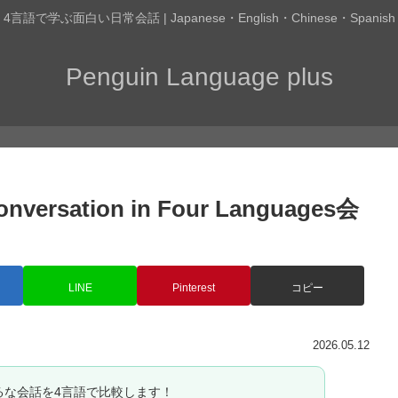
4言語で学ぶ面白い日常会話 | Japanese・English・Chinese・Spanish
Penguin Language plus
ersation in Four Languages会
LINE
Pinterest
コピー
2026.05.12
るな会話を4言語で比較します！